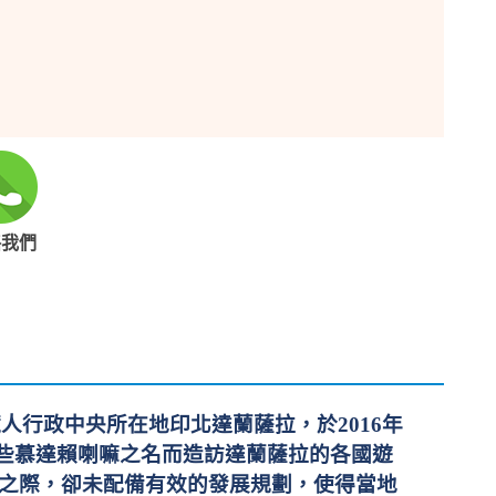
絡我們
人行政中央所在地印北達蘭薩拉，於2016年
些慕達賴喇嘛之名而造訪達蘭薩拉的各國遊
增之際，卻未配備有效的發展規劃，使得當地