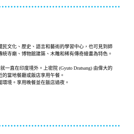
地藏民文化、歷史、語言和藝術的學習中心，也可見到師
傳統寺廟、博物館建築、木雕和稀有傳奇繪畫為特色。
在印度境外。上密院 (Gyuto Dratsang) 由偉大的
近的當地餐廳或飯店享用午餐。
圍環境。享用晚餐並在飯店過夜。