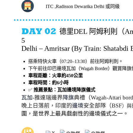
ITC ,Radisson Dewarika Delhi 或同級
德里DEL 阿姆利則（Amrits
5
Delhi – Amritsar (By Train: Shatabdi 
搭乘特快火車（07:20–13:30）前往阿姆利則。
下午前往印巴邊境瓦加（Wagah Border）觀賞降
車程距離：火車約450公里
車程時間：約6小時
✅
推薦景點：瓦加邊境降旗儀式
瓦加
-
雅達瑞邊界
降旗
典禮（Wagah-Attari bord
晚上日落前，印度的
邊境
安全部隊（BSF
）與
圍，是世界上最具戲劇性的邊境儀式之一。