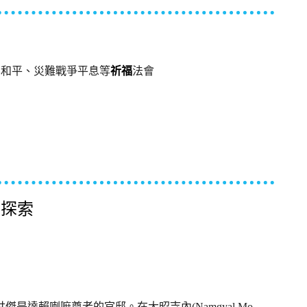
界和平、災難戰爭平息等
祈福
法會
j探索
賴喇嘛尊者的官邸。在大昭寺內(Namgyal Mo