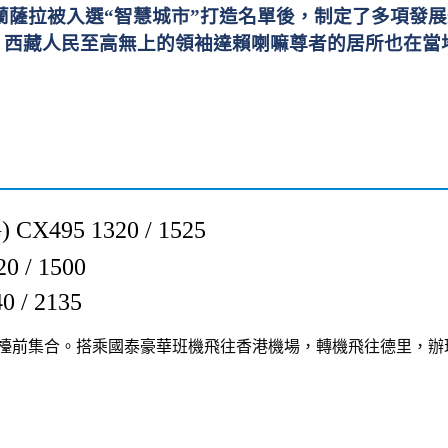
蘭薩拉被入選“智慧城市”打造名單後，制定了多項發
，西藏人民至高無上的領袖達賴喇嘛尊者的居所也在當
CX495 1320 / 1525
 / 1500
 / 2135
檯前
集合。搭乘
國泰豪華
班機飛往香港機場，轉機飛往德里，辦