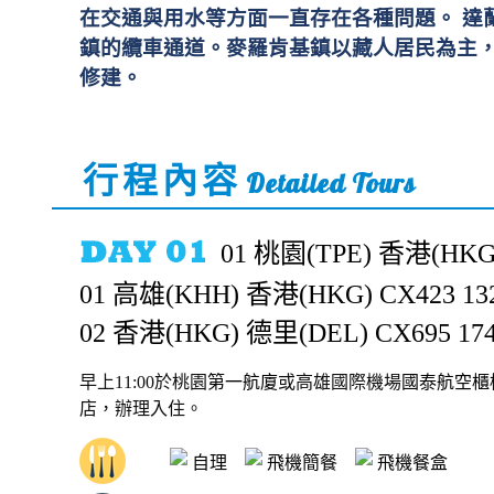
在交通與用水等方面一直存在各種問題。 達
鎮的纜車通道。麥羅肯基鎮以藏人居民為主
修建。
行程內容
Detailed Tours
01 桃園(TPE) 香港(HKG) 
01 高雄(KHH) 香港(HKG) CX423 1320
02 香港(HKG) 德里(DEL) CX695 1740
早上11:00於桃園
第一航廈
或高雄國際機場
國泰航空櫃
店，辦理入住。
自理
飛機簡餐
飛機餐盒