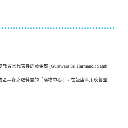
代表性的黃金廟 (Gurdwara Sri Harmandir Sahib
物區—麥克羅幹吉的「購物中心」。在飯店享用晚餐並