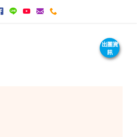
出團資
訊