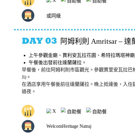
X
自助餐
自助餐
或同級
阿姆利則 Amritsar – 達蘭
上午參觀金廟、賈利安瓦拉花園、希特拉瑪塔神廟
午餐後出發前往達蘭薩拉。
早餐後，前往阿姆利則市區觀光。參觀賈里安瓦拉巴格 (Jallianwal
Ji)
。
在酒店享用午餐後前往達蘭薩拉。晚上抵達後，入住
過夜。
X
自助餐
自助餐
WelcomHeritage Natraj