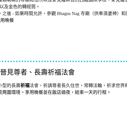
像，以及金色的轉經筒。
 如果時間允許，參觀 Bhagsu Nag 寺廟（供奉濕婆神）和附近
享用晚餐
a – 晉見尊者、長壽祈福法會
小型的長壽
祈福
法會，祈請尊者長久住世，常轉法輪，祈求世界
索周圍環境。享用晚餐並在飯店過夜，結束一天的行程。