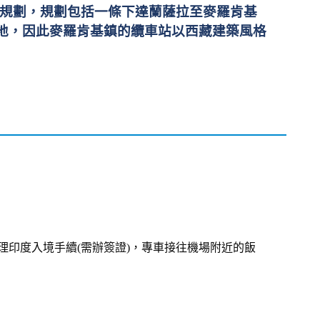
展規劃，規劃包括一條下達蘭薩拉至麥羅肯基
地，因此麥羅肯基鎮的纜車站以西藏建築風格
理印度入境手續(需辦簽證)，專車接往機場
附近
的飯