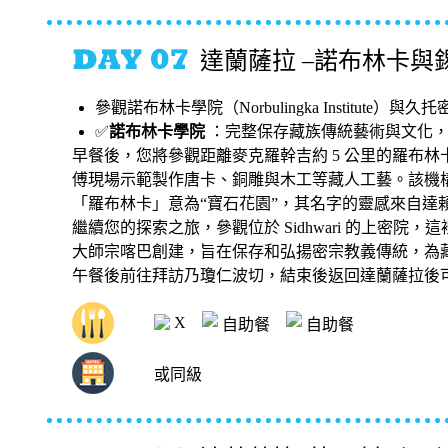
達蘭薩拉 –諾布林卡與錫德
參觀諾布林卡學院（Norbulingka Institute）與久托密宗寺
✅
諾布林卡學院
：完整保存藏族傳統藝術與文化
早餐後，您將參觀距離麥克羅幹吉約 5 公里的羅布
傅現場示範製作唐卡、銅雕與木工等藏人工藝。該機
「羅布林卡」意為“寶石花園”，其名字的靈感來自達
繼續您的探索之旅，參觀位於 Sidhwari 的上密院，這裡
大師宗喀巴創建，旨在保存和弘揚密宗教義傳統，為
午餐後前往拜訪乃瓊仁波切，結束後返回達蘭薩拉後
X
自助餐
自助餐
或同級