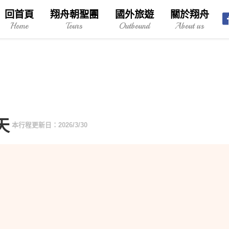
回首頁
翔舟朝聖團
國外旅遊
關於翔舟
Home
Tours
Outbound
About us
天
本行程更新日：2026/3/30