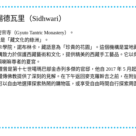
瓦里（Sidhwari）
（Gyuto Tantric Monastery）。
，是「藏文化的綠洲」。
林卡學院，諾布林卡，藏語意為「珍貴的花園」。這個機構是當
構致力於保護西藏藝術和文化，提供精美的西藏手工藝品。它以
賴喇嘛尊者的夏宮。
曾是第十七世噶瑪巴鄔金赤列多傑的官邸，他自 2017 年 5 月起就一直
藏傳佛教提供了深刻的見解。在下午返回麥克羅幹吉之前，在附
可以自由地選擇探索熱鬧的購物區，或享受自由時間自行探索周