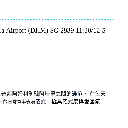
rt (DHM) SG 2939 11:30/12:5
遮普邦阿姆利則縣阿塔里之間的
邊境
， 在每天
儀式
。
極具儀式感與愛國氛
舉行的日常軍事表演