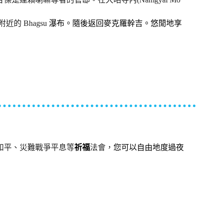
的 Bhagsu
瀑布。隨後返回麥克羅幹吉。悠閒地享
和平、災難戰爭平息等
祈福
法會，
您可以自由地度過夜