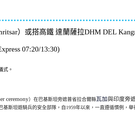
ar）或搭高鐵 達蘭薩拉DHM DEL Kangra Airpo
Express 07:20/13:30)
旗儀式。
er ceremony
瓦加
與印度旁
）在巴基斯坦旁遮普省拉合爾縣
巴基斯坦遊騎兵的安全部隊，自1959年以來，一直遵循慣例，