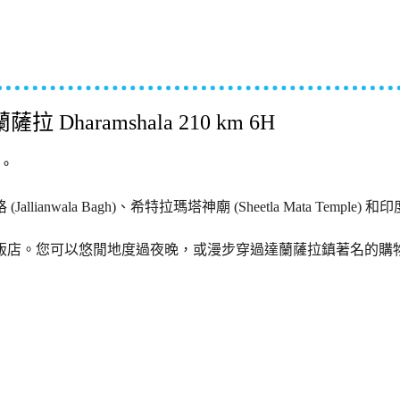
薩拉 Dharamshala 210 km 6H
。
a Bagh)、希特拉瑪塔神廟 (Sheetla Mata Temple) 和印度教最具
飯店。您可以悠閒地度過夜晚，或漫步穿過達蘭薩拉鎮著名的購