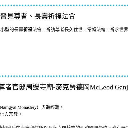
a – 晉見尊者、長壽祈福法會
辦小型的長壽
祈福
法會，祈請尊者長久住世，常轉法輪，祈求世
a –尊者官邸周邊寺廟-麥克勞德岡McLeod Gan
al Monastery）與轉經輪。
化與宗教。
喇嘛的寺廟和住所以及麥克羅幹吉的西藏國際學校。麥克羅甘傑是達