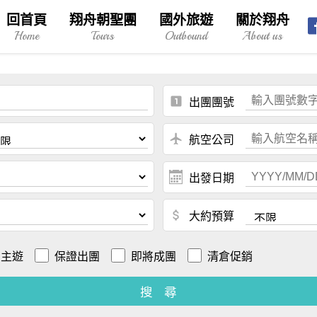
回首頁
翔舟朝聖團
國外旅遊
關於翔舟
Home
Tours
Outbound
About us
looks_one
出團團號
local_airport
航空公司
出發日期
attach_money
大約預算
自主遊
保證出團
即將成團
清倉促銷