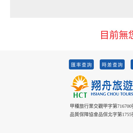
目前無
匯率查詢
時差查詢
甲種旅行業交觀甲字第716700
品質保障協會品保北字第1755