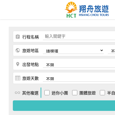
assignment
行程名稱
public
旅遊地區
place
出發地點
旅遊天數
all_inclusive
其他複選
迷你小團
團體旅遊
半