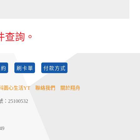
件查詢。
契約
刷卡單
付款方式
科園心生活YT
聯絡我們
關於翔舟
：25100532
49