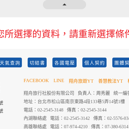
arrow_drop_up
您所選擇的資料，請重新選擇條
天氣查詢
切結書
各國電壓
個人契約
團體
FACEBOOK
LINE
翔舟旅遊YT
善慧教法YT
翔舟旅行社股份有限公司
負責人：周秀麗
統一編號
地址：台北市松山區南京東路4段133巷5弄14號1樓
號
電話：02-2545-3148
傳真：02-2545-3144
號
內湖聯絡處
電話：02-2545-3142
傳真：02-5576-03
高雄聯絡處
電話：07-974-4210
傳真：07-380-6314