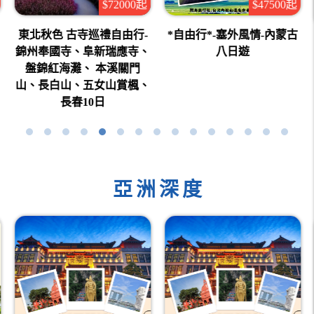
$72000起
$47500起
東北秋色 古寺巡禮自由行-
*自由行*-塞外風情-內蒙古
錦州奉國寺、阜新瑞應寺、
八日遊
盤錦紅海灘、 本溪關門
山、長白山、五女山賞楓、
長春10日
亞洲深度