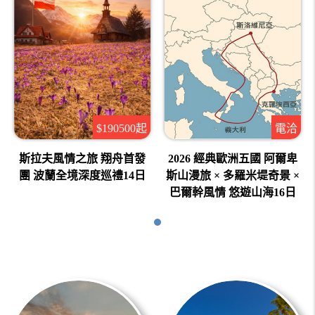
$190500起
電洽
斯拉夫風情之旅 翔舟首發
2026 經典歐洲五國 阿爾卑
團 波蘭全境深度巡禮14日
斯山漫旅 × 多羅米堤奇景 ×
巴爾幹風情 悠遊山海16日