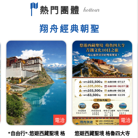
熱門團體
hottour
翔舟經典朝聖
電洽
電洽
*自由行*-悠遊西藏聖境 格
悠遊西藏聖境 格魯四大寺