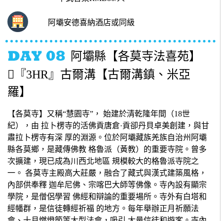
阿壩安德喜納酒店或同級
阿壩縣【各莫寺法喜苑】
『3HR』古爾溝【古爾溝鎮、米亞
羅】
【各莫寺】又稱“慧園寺”， 始建於清乾隆年間（18世
紀），由 拉卜楞寺的活佛貢唐倉·貢卻丹貝卓美創建，與甘
肅拉卜楞寺有深 厚的淵源。位於阿壩藏族羌族自治州阿壩
縣各莫鄉，是藏傳佛教 格魯派（黃教）的重要寺院。曾多
次擴建，現已成為川西北地區 規模較大的格魯派寺院之
一。 各莫寺主殿高大莊嚴，融合了藏式與漢式建築風格，
內部供奉釋 迦牟尼佛、宗喀巴大師等佛像。寺內設有顯宗
學院，是僧侶學習 佛經和辯論的重要場所。寺外有白塔和
經幡群，是信徒轉經祈福 的地方。每年舉辦正月祈願法
會、十月燃燈節等大型法會，吸引 大量信徒和遊客。寺內