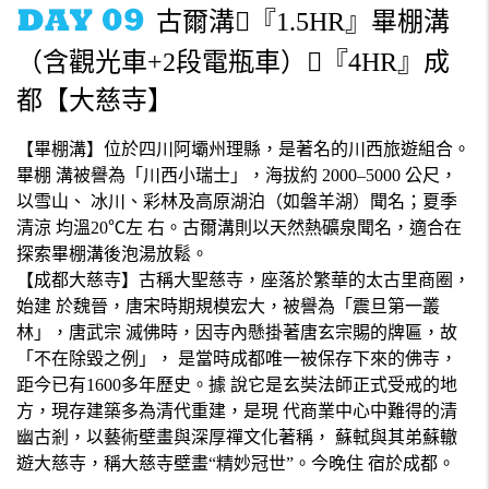
古爾溝『1.5HR』畢棚溝
（含觀光車+2段電瓶車）『4HR』成
都【大慈寺】
【畢棚溝】位於四川阿壩州理縣，是著名的川西旅遊組合。
畢棚 溝被譽為「川西小瑞士」，海拔約 2000–5000 公尺，
以雪山、 冰川、彩林及高原湖泊（如磐羊湖）聞名；夏季
清涼 均溫20℃左 右。古爾溝則以天然熱礦泉聞名，適合在
探索畢棚溝後泡湯放鬆。
【成都大慈寺】古稱大聖慈寺，座落於繁華的太古里商圈，
始建 於魏晉，唐宋時期規模宏大，被譽為「震旦第一叢
林」，唐武宗 滅佛時，因寺內懸掛著唐玄宗賜的牌匾，故
「不在除毀之例」， 是當時成都唯一被保存下來的佛寺，
距今已有1600多年歷史。據 說它是玄奘法師正式受戒的地
方，現存建築多為清代重建，是現 代商業中心中難得的清
幽古剎，以藝術壁畫與深厚禪文化著稱， 蘇軾與其弟蘇轍
遊大慈寺，稱大慈寺壁畫“精妙冠世”。今晚住 宿於成都。