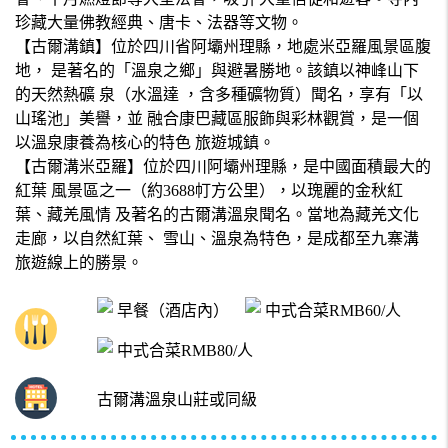
珍藏大量佛教經典、唐卡、法器等文物。
【古爾溝鎮】位於四川省阿壩州理縣，地處米亞羅風景區腹
地， 是著名的「溫泉之鄉」與避暑勝地。該鎮以神峰山下
的天然熱礦 泉（水溫達 ，含多種礦物質）聞名，享有「以
山瑤池」美譽，並 融合康巴藏區服飾與彩林觀賞，是一個
以溫泉康養為核心的特色 旅遊城鎮。
【古爾溝米亞羅】位於四川阿壩州理縣，是中國面積最大的
紅葉 風景區之一（約3688帄方公里），以瑰麗的金秋紅
葉、藏羌風情 及著名的古爾溝溫泉聞名。當地為藏羌文化
走廊，以自然紅葉、 雪山、溫泉為特色，是成都至九寨溝
旅遊線上的勝景。
早餐（酒店內）
中式合菜RMB60/人
中式合菜RMB80/人
古爾溝溫泉山莊或同級