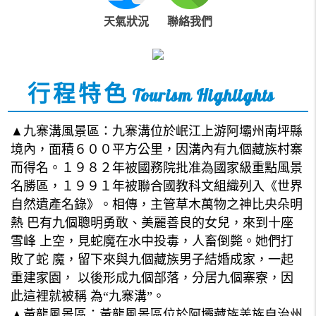
天氣狀況
聯絡我們
行程特色
Tourism Highlights
▲九寨溝風景區：九寨溝位於岷江上游阿壩州南坪縣
境內，面積６００平方公里，因溝內有九個藏族村寨
而得名。１９８２年被國務院批准為國家級重點風景
名勝區，１９９１年被聯合國教科文組織列入《世界
自然遺產名錄》。相傳，主管草木萬物之神比央朵明
熱 巴有九個聰明勇敢、美麗善良的女兒，來到十座
雪峰 上空，見蛇魔在水中投毒，人畜倒斃。她們打
敗了蛇 魔，留下來與九個藏族男子結婚成家，一起
重建家園， 以後形成九個部落，分居九個寨寮，因
此這裡就被稱 為“九寨溝”。
▲黃龍風景區：黃龍風景區位於阿壩藏族羌族自治州