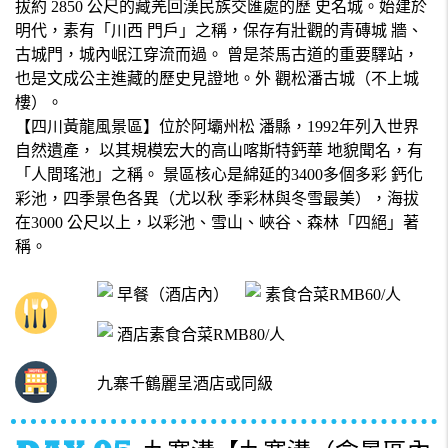
拔約 2850 公尺的藏羌回漢民族交匯處的歷 史名城。始建於
明代，素有「川西 門戶」之稱，保存有壯觀的青磚城 牆、
古城門，城內岷江穿流而過。 曾是茶馬古道的重要驛站，
也是文成公主進藏的歷史見證地。外 觀松潘古城（不上城
樓）。
【四川黃龍風景區】位於阿壩州松 潘縣，1992年列入世界
自然遺產， 以其規模宏大的高山喀斯特鈣華 地貌聞名，有
「人間瑤池」之稱。 景區核心是綿延的3400多個多彩 鈣化
彩池，四季景色各異（尤以秋 季彩林與冬雪最美），海拔
在3000 公尺以上，以彩池、雪山、峽谷、森林「四絕」著
稱。
早餐（酒店內）
素食合菜RMB60/人
酒店素食合菜RMB80/人
九寨千鶴麗呈酒店或同級