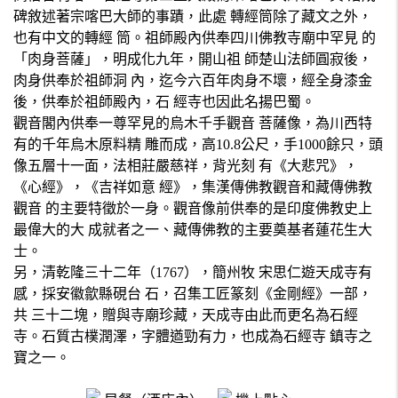
碑敘述著宗喀巴大師的事蹟，此處 轉經筒除了藏文之外，
也有中文的轉經 筒。祖師殿內供奉四川佛教寺廟中罕見 的
「肉身菩薩」，明成化九年，開山祖 師楚山法師圓寂後，
肉身供奉於祖師洞 內，迄今六百年肉身不壞，經全身漆金
後，供奉於祖師殿內，石 經寺也因此名揚巴蜀。
觀音閣內供奉一尊罕見的烏木千手觀音 菩薩像，為川西特
有的千年烏木原料精 雕而成，高10.8公尺，手1000餘只，頭
像五層十一面，法相莊嚴慈祥，背光刻 有《大悲咒》，
《心經》，《吉祥如意 經》，集漢傳佛教觀音和藏傳佛教
觀音 的主要特徵於一身。觀音像前供奉的是印度佛教史上
最偉大的大 成就者之一、藏傳佛教的主要奠基者蓮花生大
士。
另，清乾隆三十二年（1767），簡州牧 宋思仁遊天成寺有
感，採安徽歙縣硯台 石，召集工匠篆刻《金剛經》一部，
共 三十二塊，贈與寺廟珍藏，天成寺由此而更名為石經
寺。石質古樸潤澤，字體遒勁有力，也成為石經寺 鎮寺之
寶之一。