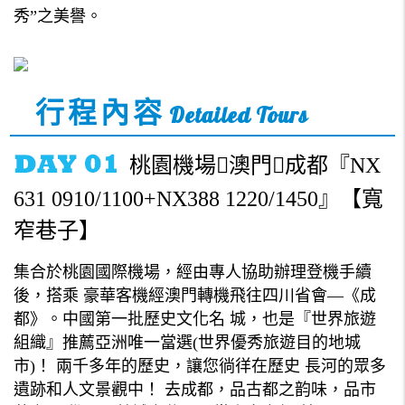
秀”之美譽。
行程內容
Detailed Tours
桃園機場澳門成都『NX
631 0910/1100+NX388 1220/1450』【寬
窄巷子】
集合於桃園國際機場，經由專人協助辦理登機手續
後，搭乘 豪華客機經澳門轉機飛往四川省會—《成
都》。中國第一批歷史文化名 城，也是『世界旅遊
組織』推薦亞洲唯一當選(世界優秀旅遊目的地城
市)！ 兩千多年的歷史，讓您徜徉在歷史 長河的眾多
遺跡和人文景觀中！ 去成都，品古都之韵味，品市