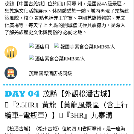
茂縣【中國古羌城】位於四川阿壩 州，是國家4A級景區，
集羌族文化活態展示、休閒體驜於一體。城內再現了羌族建
築風貌，核心 景點包括羌王官寨、中國羌族博物館、羌文
化廣場等，每天早上 九點的開城儀式極具震撼力，是深入
了解羌族歷史文化與民俗的 必訪之地。
酒店用
報國寺素食合菜RMB60/人
酒店素食合菜RMB80/人
茂縣國際酒店或同級
茂縣【外觀松潘古城】
『2.5HR』黃龍【黃龍風景區（含上行
纜車+電瓶車）】『3HR』九寨溝
【松潘古城】（松州古城）位於四 川省阿壩州，是一座海