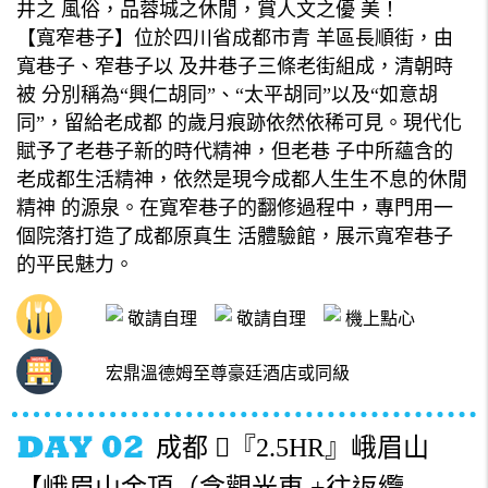
井之 風俗，品蓉城之休閒，賞人文之優 美！
【寬窄巷子】位於四川省成都市青 羊區長順街，由
寬巷子、窄巷子以 及井巷子三條老街組成，清朝時
被 分別稱為“興仁胡同”、“太平胡同”以及“如意胡
同”，留給老成都 的歲月痕跡依然依稀可見。現代化
賦予了老巷子新的時代精神，但老巷 子中所蘊含的
老成都生活精神，依然是現今成都人生生不息的休閒
精神 的源泉。在寬窄巷子的翻修過程中，專門用一
個院落打造了成都原真生 活體驗館，展示寬窄巷子
的平民魅力。
敬請自理
敬請自理
機上點心
宏鼎溫德姆至尊豪廷酒店或同級
成都 『2.5HR』峨眉山