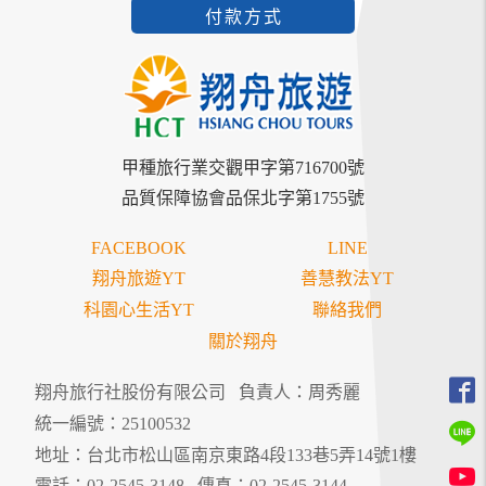
付款方式
甲種旅行業交觀甲字第716700號
品質保障協會品保北字第1755號
FACEBOOK
LINE
翔舟旅遊YT
善慧教法YT
科園心生活YT
聯絡我們
關於翔舟
翔舟旅行社股份有限公司
負責人：周秀麗
統一編號：25100532
地址：台北市松山區南京東路4段133巷5弄14號1樓
電話：02-2545-3148
傳真：02-2545-3144