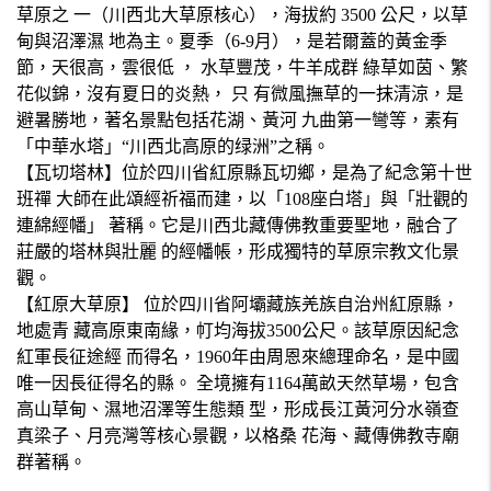
草原之 一（川西北大草原核心），海拔約 3500 公尺，以草
甸與沼澤濕 地為主。夏季（6-9月），是若爾蓋的黃金季
節，天很高，雲很低 ， 水草豐茂，牛羊成群 綠草如茵、繁
花似錦，沒有夏日的炎熱， 只 有微風撫草的一抹清涼，是
避暑勝地，著名景點包括花湖、黃河 九曲第一彎等，素有
「中華水塔」“川西北高原的绿洲”之稱。
【瓦切塔林】位於四川省紅原縣瓦切鄉，是為了紀念第十世
班禪 大師在此頌經祈福而建，以「108座白塔」與「壯觀的
連綿經幡」 著稱。它是川西北藏傳佛教重要聖地，融合了
莊嚴的塔林與壯麗 的經幡帳，形成獨特的草原宗教文化景
觀。
【紅原大草原】 位於四川省阿壩藏族羌族自治州紅原縣，
地處青 藏高原東南緣，帄均海拔3500公尺。該草原因紀念
紅軍長征途經 而得名，1960年由周恩來總理命名，是中國
唯一因長征得名的縣。 全境擁有1164萬畝天然草場，包含
高山草甸、濕地沼澤等生態類 型，形成長江黃河分水嶺查
真梁子、月亮灣等核心景觀，以格桑 花海、藏傳佛教寺廟
群著稱。