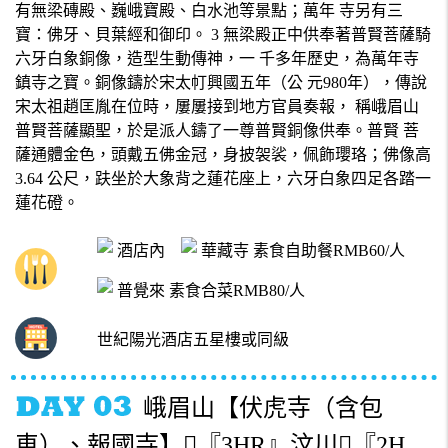
有無梁磚殿、巍峨寶殿、白水池等景點；萬年 寺另有三
寶：佛牙、貝葉經和御印。 3 無梁殿正中供奉著普賢菩薩騎
六牙白象銅像，造型生動傳神，一 千多年歷史，為萬年寺
鎮寺之寶。銅像鑄於宋太帄興國五年（公 元980年），傳說
宋太祖趙匡胤在位時，屢屢接到地方官員奏報， 稱峨眉山
普賢菩薩顯聖，於是派人鑄了一尊普賢銅像供奉。普賢 菩
薩通體金色，頭戴五佛金冠，身披袈裟，佩飾瓔珞；佛像高
3.64 公尺，趺坐於大象背之蓮花座上，六牙白象四足各踏一
蓮花磴。
酒店內
華藏寺 素食自助餐RMB60/人
普覺來 素食合菜RMB80/人
世紀陽光酒店五星樓或同級
峨眉山【伏虎寺（含包
車）、報國寺】『3HR』汶川『2H