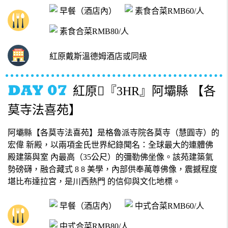
早餐（酒店內）
素食合菜RMB60/人
素食合菜RMB80/人
紅原戴斯溫德姆酒店或同級
紅原『3HR』阿壩縣 【各
莫寺法喜苑】
阿壩縣【各莫寺法喜苑】是格魯派寺院各莫寺（慧圓寺）的
宏偉 新殿，以兩項金氏世界紀錄聞名：全球最大的連體佛
殿建築與室 內最高（35公尺）的彌勒佛坐像。該苑建築氣
勢磅礴，融合藏式 8 8 美學，內部供奉萬尊佛像，震撼程度
堪比布達拉宮，是川西熱門 的信仰與文化地標。
早餐（酒店內）
中式合菜RMB60/人
中式合菜RMB80/人