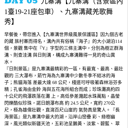
九寨溝【九寨溝（含景區內
1臺19-21座包車）、九寨溝藏羌歌舞
秀】
早餐後，帶您進入【九寨溝世界級風景保護區】因九個古老
的藏 族村寨而得名，溝內共有俗稱『海子』的大小湖泊114
個，景觀 集中在『Y』字型的三條主溝中，分別為樹正群海
溝、則查洼溝 與日則溝，構成九寨溝難得一見的奇山異
水。
『日則景區』是九寨溝最精彩的一區，有最寬、最高、最壯
觀的 三大瀑布，箭竹海為九寨溝中少數冬季不結冰的海
子；熊貓海落 差最大達 68 公尺，棧道可呼吸著森林浴芬多
精；孔雀海由金鈴 海與五花海所組合而成；珍珠灘高約四
十公尺的飛瀑跌落在灘 上，高低參差濺起水珠萬點，晶瑩
閃爍酷似珍珠，諾日朗瀑布高 約 24.5 公尺，寬約 270公
尺，極為雄偉壯觀，直瀉百尺山崖的 氣勢真是驚人。『長
海景區』是九寨溝中最大的湖，沿岸山巒疊 彩、綠樹幽
深，風光類似新疆天池，五彩池呈鵝黃、淡紫、碧藍、 翠