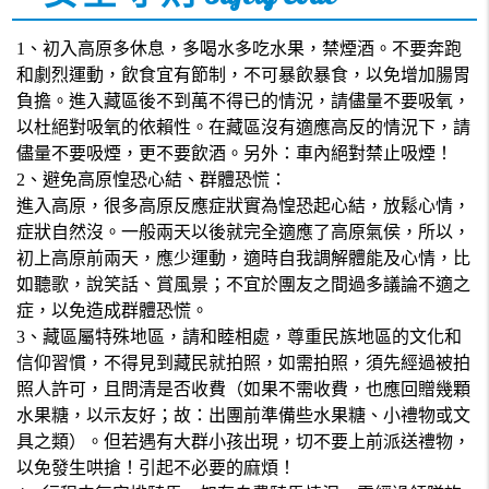
1、初入高原多休息，多喝水多吃水果，禁煙酒。不要奔跑
和劇烈運動，飲食宜有節制，不可暴飲暴食，以免增加腸胃
負擔。進入藏區後不到萬不得已的情況，請儘量不要吸氧，
以杜絕對吸氧的依賴性。在藏區沒有適應高反的情況下，請
儘量不要吸煙，更不要飲酒。另外：車內絕對禁止吸煙！
2、避免高原惶恐心結、群體恐慌：
進入高原，很多高原反應症狀實為惶恐起心結，放鬆心情，
症狀自然沒。一般兩天以後就完全適應了高原氣侯，所以，
初上高原前兩天，應少運動，適時自我調解體能及心情，比
如聽歌，說笑話、賞風景；不宜於團友之間過多議論不適之
症，以免造成群體恐慌。
3、藏區屬特殊地區，請和睦相處，尊重民族地區的文化和
信仰習慣，不得見到藏民就拍照，如需拍照，須先經過被拍
照人許可，且問清是否收費（如果不需收費，也應回贈幾顆
水果糖，以示友好；故：出團前準備些水果糖、小禮物或文
具之類）。但若遇有大群小孩出現，切不要上前派送禮物，
以免發生哄搶！引起不必要的麻煩！