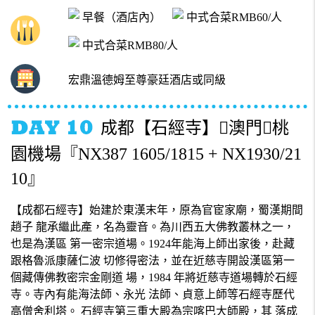
早餐（酒店內）
中式合菜RMB60/人
中式合菜RMB80/人
宏鼎溫德姆至尊豪廷酒店或同級
成都【石經寺】澳門桃
園機場『NX387 1605/1815 + NX1930/21
10』
【成都石經寺】始建於東漢末年，原為官宦家廟，蜀漢期間
趙子 龍承繼此產，名為靈音。為川西五大佛教叢林之一，
也是為漢區 第一密宗道場。1924年能海上師出家後，赴藏
跟格魯派康薩仁波 切修得密法，並在近慈寺開設漢區第一
個藏傳佛教密宗金剛道 場，1984 年將近慈寺道場轉於石經
寺。寺內有能海法師、永光 法師、貞意上師等石經寺歷代
高僧舍利塔。 石經寺第三重大殿為宗喀巴大師殿，其 落成