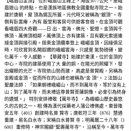
【峨眉山金頂】 位於峨眉山主峰上，海拔3077公尺，是峨
眉遊山 的終點，也是漢族地區佛教全國重點寺院之一。始
建於唐朝，屋 頂為錫瓦所蓋，元代時又被稱為“銀頂”。寺
側有臥雲庵，內有 飯堂和客房可供遊客食宿。在金頂可觀
看峨眉四大奇觀——日 出、雲海、佛光、聖燈。金頂與千
佛頂、萬佛頂相鄰，萬佛頂上 亦有建築，且有觀光索道連
接金頂與接引殿。搭乘金頂纜車登上 峨嵋金頂，因緣俱足
時，可欣賞到名聞遐邇的峨嵋雲海，只感覺 氣勢磅礡，變
化萬千，令人感動。 【華藏寺】始建於東漢，位於金頂的
中心，寺院的建築使用了大 量的銅，在陽光的照耀下，發
出耀眼的光芒。寺院依山勢而建， 高處是普賢殿，另稱為
金殿或金頂，從而所在的山峰也被稱為“金 頂“。 2 法鼓山
聖嚴法師：「如果朝禮峨嵋山，而不到萬年寺，等於沒有上
山；到了萬年寺，而未禮這尊普賢菩薩銅像，必會引為終身
的遺憾。」 特別安排禮敬【萬年寺】，為峨嵋山歷史最悠
久的古剎之一，相 傳為漢代採藥老人蒲公禮佛處。東晉隆
安五年（401）創建時名普 賢寺；唐乾符三年（876）慧通
重建，易名白水寺；宋稱白水普賢 寺；明萬曆二十八年（1
600）重修時，神宗賜額“聖壽萬年寺”， 沿稱至今。萬年寺