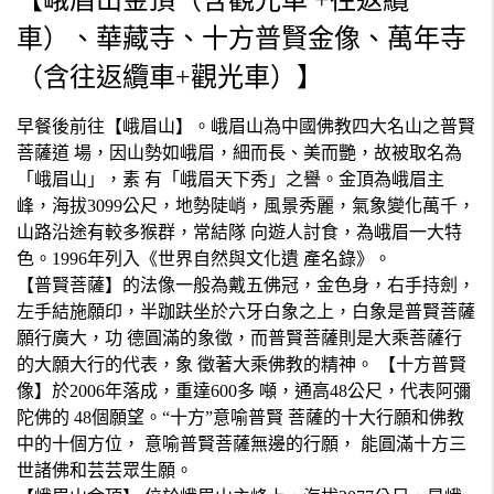
【峨眉山金頂（含觀光車 +往返纜
車）、華藏寺、十方普賢金像、萬年寺
（含往返纜車+觀光車）】
早餐後前往【峨眉山】。峨眉山為中國佛教四大名山之普賢
菩薩道 場，因山勢如峨眉，細而長、美而艷，故被取名為
「峨眉山」，素 有「峨眉天下秀」之譽。金頂為峨眉主
峰，海拔3099公尺，地勢陡峭，風景秀麗，氣象變化萬千，
山路沿途有較多猴群，常結隊 向遊人討食，為峨眉一大特
色。1996年列入《世界自然與文化遺 產名錄》。
【普賢菩薩】的法像一般為戴五佛冠，金色身，右手持劍，
左手結施願印，半跏趺坐於六牙白象之上，白象是普賢菩薩
願行廣大，功 德圓滿的象徵，而普賢菩薩則是大乘菩薩行
的大願大行的代表，象 徵著大乘佛教的精神。 【十方普賢
像】於2006年落成，重達600多 噸，通高48公尺，代表阿彌
陀佛的 48個願望。“十方”意喻普賢 菩薩的十大行願和佛教
中的十個方位， 意喻普賢菩薩無邊的行願， 能圓滿十方三
世諸佛和芸芸眾生願。