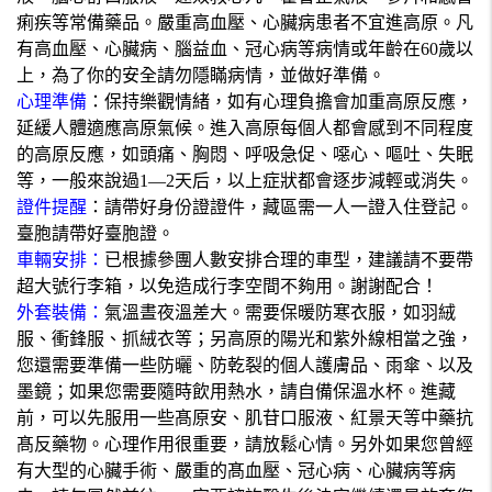
痢疾等常備藥品。嚴重高血壓、心臟病患者不宜進高原。凡
有高血壓、心臟病、腦益血、冠心病等病情或年齡在60歲以
上，為了你的安全請勿隱瞞病情，並做好準備。
心理準備
：保持樂觀情緒，如有心理負擔會加重高原反應，
延緩人體適應高原氣候。進入高原每個人都會感到不同程度
的高原反應，如頭痛、胸悶、呼吸急促、噁心、嘔吐、失眠
等，一般來說過1—2天后，以上症狀都會逐步減輕或消失。
證件提醒
：請帶好身份證證件，藏區需一人一證入住登記。
臺胞請帶好臺胞證。
車輛安排：
已根據參團人數安排合理的車型，建議請不要帶
超大號行李箱，以免造成行李空間不夠用。謝謝配合！
外套裝備：
氣溫晝夜溫差大。需要保暖防寒衣服，如羽絨
服、衝鋒服、抓絨衣等；另高原的陽光和紫外線相當之強，
您還需要準備一些防曬、防乾裂的個人護膚品、雨傘、以及
墨鏡；如果您需要隨時飲用熱水，請自備保溫水杯。進藏
前，可以先服用一些髙原安、肌苷口服液、紅景天等中藥抗
髙反藥物。心理作用很重要，請放鬆心情。另外如果您曾經
有大型的心臟手術、嚴重的髙血壓、冠心病、心臟病等病