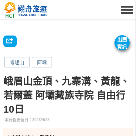
出團
資訊
峨嵋山
阿壩
峨眉山金頂、九寨溝、黃龍、
若爾蓋 阿壩藏族寺院 自由行
10日
本行程更新日：2026/4/28