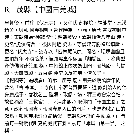
R』茂縣【中國古羌城】
早餐後， 前往【伏虎寺】，又稱伏 虎禪院、神龍堂、虎溪
精舍，與報 國寺相鄰。晉代時為一小廟，唐代 雲安禪師重
建；宋朝時為“神龍 堂”；明朝被毀，清朝順治八年重 建，
更名“虎溪精舍”，後因附近 虎患，寺僧建尊勝幢以鎮壓，
更名 “伏虎寺”。該寺以「密林藏伏虎」聞名，環境幽幽且
屋頂終年 不積落葉，被康熙皇帝賜匾「離垢園」。為典型
漢傳佛教建築風 格，中軸線上依次為山門、彌勒殿、菩提
殿、大雄寶殿、五百羅 漢堂以及禪房、僧舍等。
【報國寺】為峨眉山的第一座寺 廟。創建於明萬曆年間，
曾名「會 宗堂」，寺內供奉著普賢菩薩、道 教創始人的化
身廣成子、春秋名士 陸通，取儒、道、釋三教會宗合祀，
故也稱為「三教會宗」。清康熙帝 取佛門「報國主恩」之
意，改名報國寺。報國寺是入山的門戶， 也是遊峨眉山的
起點。報國寺地理位置恰似一隻朝陽欲飛的金鳳 凰，山門
前有一對明代雕刻的威武石獅。素有「峨眉山第一景」 之
稱。