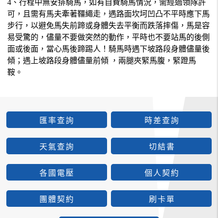
4、行程中無安排騎馬，如有自費騎馬情況，需經過領隊許
可，且需有馬夫牽著韁繩走，遇路面坎坷凹凸不平時應下馬
步行，以避免馬失前蹄或身體失去平衡而跌落摔傷，馬是容
易受驚的，儘量不要做突然的動作，平時也不要站馬的後側
面或後面，當心馬後蹄踢人！騎馬時遇下坡路段身體儘量後
傾；遇上坡路段身體儘量前傾 ，兩腿夾緊馬腹，緊蹬馬
鞍。
匯率查詢
時差查詢
天氣查詢
切結書
各國電壓
個人契約
團體契約
刷卡單