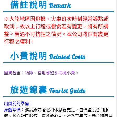
備註說明
Remark
※大陸地區因飛機、火車班次時刻經常誤點或
取消；故以上行程或餐食若有變更，將有所調
整。若遇不可抗拒之情況，本公司將保有變更
行程之權利。
小費說明
Related Costs
團費包含：領隊、當地導遊＆司機小費。
旅遊錦囊
Tourist Guide
出團前的準備：
身體準備：
進高原前睡眠和休息要充足，自備些肌苷口服
液、腦心舒口服液、速效救心丸、藿香正氣液、參片和感冒