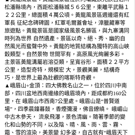
松潘縣境內，西距松潘縣城５６公里，東離平武縣１
２２公里，總面積４萬公頃。黃龍風景區週邊還有紅
軍長 征紀念碑碑園，紅軍毛爾蓋會址，漳臘藏寨等
旅遊點。黃龍景區是國家級風景名勝區，與九寨溝同
時列為世界 自然遺產。景區以奇、絕、秀、幽的自
然風光而蜚聲中外。黃龍的地質結構為獨特的高山峽
穀類型。自然景物 世間罕有，高原風光絢麗多彩。
主景區黃龍溝屬岩溶亞類，呈寬谷形，面積２２平方
公里，造型奇特，規模宏 大，景觀美麗，結構奇
巧，是世界上最為壯觀的喀斯特奇觀。
▲峨眉山+金頂：四大佛教名山之一，位於四川中南
部，四川盆地西南邊緣的峨眉境內，距成都約160公
里，在 峨眉山市西南7公里處。峨眉山是“普賢道
場”，四季晨鐘暮鼓，香煙彌漫，佛音繚繞。 峨嵋山
中古木參天， 流泉飛瀑，景色清幽。隨著季節的變
化和山勢的不同，以及陰、晴、風、雨、雲、霧、
霜、雪的渲染，美景變 幻多姿，自古就有“峨眉天下