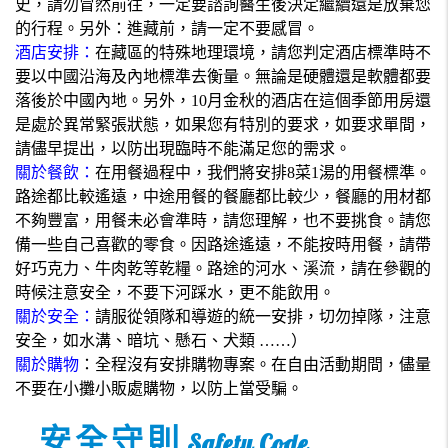
史，請勿冒然前往，一定要諮詢醫生後決定繼續還是放棄您
的行程。另外：進藏前，請一定不要感冒。
酒店安排：
在藏區的特殊地理環境，請您判定酒店標準時不
要以中國沿海及內地標準去衡量。無論是硬體還是軟體都要
落後於中國內地。另外，10月金秋的酒店在這個季節用房還
是處於異常緊張狀態，如果您有特別的要求，如要求單間，
請儘早提出，以防出現臨時不能滿足您的需求。
關於餐飲：
在用餐過程中，我們將安排8菜1湯的用餐標準。
路途都比較遙遠，中途用餐的餐廳都比較少，餐廳的用材都
不夠豐富，用餐未必會準時，請您理解，也不要挑食。請您
備一些自己喜歡的零食。因路途遙遠，不能按時用餐，請帶
好巧克力、牛肉乾等乾糧。路途的河水、溪流，請在參觀的
時候注意安全，不要下河踩水，更不能飲用。
關於安全：
請服從領隊和導遊的統一安排，切勿掉隊，注意
安全，如水溝、暗坑、懸石、犬類 ……）
關於購物
：全程沒有安排購物專案。在自由活動期間，儘量
不要在小攤小販處購物，以防上當受騙。
安全守則
Safety Code