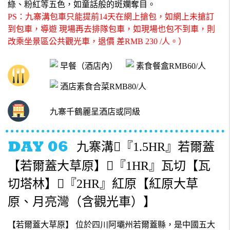
綠、粉紅等五色，如童話般的斑斕奪目。
PS：九寨溝包車只能提前14天在網上搶包，如網上未搶訂
到包車，導遊 現場再去排隊包車，如現場也包不到車，則
改乘坐景區公共觀光車，退價 差RMB 230 /人。）
早餐（酒店內）
素食餐盒RMB60/人
酒店素食合菜RMB80/人
九寨千鶴麗呈酒店或同級
九寨溝『1.5HR』若爾蓋
【若爾蓋大草原】『1HR』瓦切【瓦
切塔林】『2HR』紅原【紅原大草
原、月亮灣（含觀光車）】
【若爾蓋大草原】 位於四川阿壩州若爾蓋縣，是中國五大