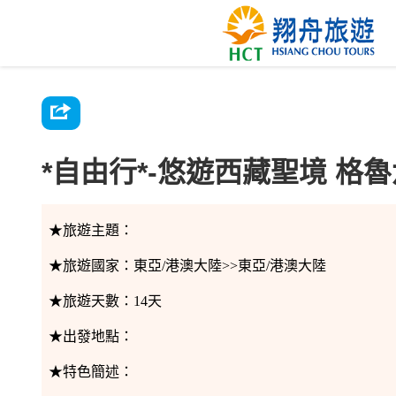
*自由行*-悠遊西藏聖境 格魯
★旅遊主題：
★旅遊國家：
東亞/港澳大陸>>東亞/港澳大陸
★旅遊天數：
14天
★出發地點：
★特色簡述：