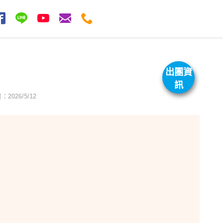
出團資
訊
026/5/12