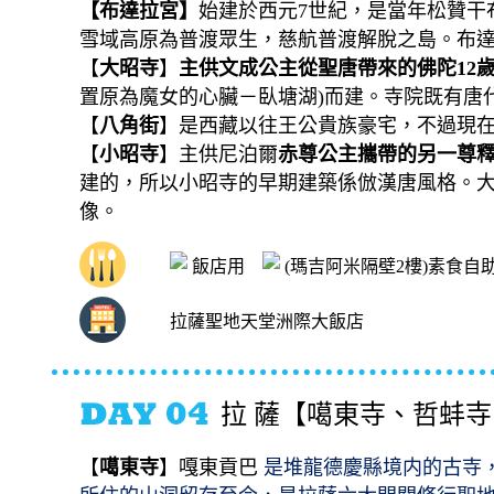
【布達拉宮】
始建於西元7世紀，是當年松贊干布
雪域高原為普渡眾生，慈航普渡解脫之島。布達
【
大昭寺
】
主供文成公主從聖唐帶來的佛陀12
置原為魔女的心臟－臥塘湖)而建。寺院既有唐
【
八角街
】是西藏以往王公貴族豪宅，不過現
【
小昭寺
】主供尼泊爾
赤尊公主攜帶的另一尊釋
建的，所以小昭寺的早期建築係倣漢唐風格。大
像。
飯店用
(瑪吉阿米隔壁2樓)素食自助
拉薩聖地天堂洲際大飯店
拉 薩【噶東寺、哲蚌
【
噶東寺
】嘎東貢巴
是堆
龍
德
慶縣
境内的古寺