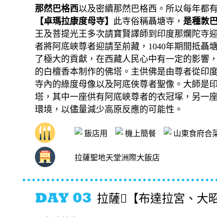
那然巴格西
以及密續那然巴格西。所以每年都
【卓瑪拉康度母寺】
此寺俗稱
聶塘寺
，
是種敦
王及菩提光王多次請寶賢譯師到印度那爛陀寺迎
者將阿底峽尊者迎請至前藏，1040年期間抵聶塘
了極大的貢獻，在西藏人民心中有一定的影響，
的白檀香本制作的佛塔。主供佛是由尊者從印度
寺內的綠度母像以及阿底俠尊者聖像。大師是
塔，其中一座供有阿底峽尊者的衣冠塚，另一
環境，以儘量減少高原反應的可能性。
飯店用
機上簡餐
山東食府合菜
拉薩聖地天堂洲際大飯店
拉薩【布達拉宮、大