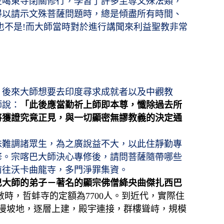
在噶東寺閉關
修行
，學習了許多至尊文殊法類，
得以請示文殊菩薩問題時，總是傾盡所有時間、
也不是!而大師當時對於進行講聞來利益聖教非常
」
後來大師想要去印度尋求成就者以及中觀教
師說：
「此後應當勤祈上師即本尊，懺除過去所
將獲證究竟正見，與一切顯密無謬教義的決定通
昧難調諸眾生，為之廣說益不大，以此住靜勤專
修。宗喀巴大師決心專修後，請問菩薩隨帶哪些
前往
沃卡曲龍寺，多門淨罪集資
。
巴大師的弟子－著名的顯宗佛僧絳央曲傑扎西巴
數時，哲蚌寺的定額為7700人。到近代，實際住
片漫坡地，逐層上建，殿宇連接，群樓聳峙，規模