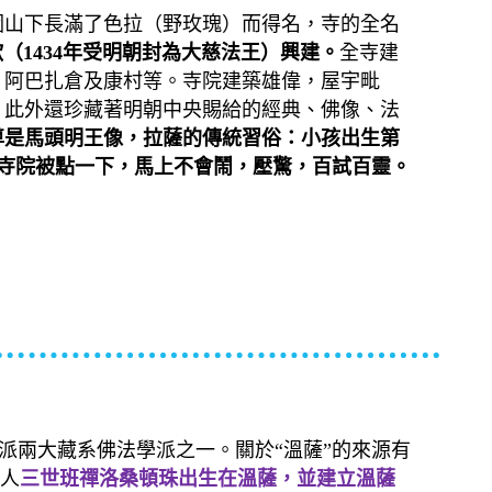
因山下長滿了色拉（野玫瑰）而得名，寺的全名
1434
年受明朝封為大慈法王）興建。
全寺建
、阿巴扎倉及康村等。寺院建築雄偉，屋宇毗
。此外還珍藏著明朝中央賜給的經典、佛像、法
尊是馬頭明王像，拉薩的傳統習俗：小孩出生第
去寺院被點一下，馬上不會鬧，壓驚，百試百靈。
d)，是格魯派兩大藏系佛法學派之一。關於“溫薩”的來源有
承人
三世班禪洛桑頓珠出生在溫薩，並建立溫薩