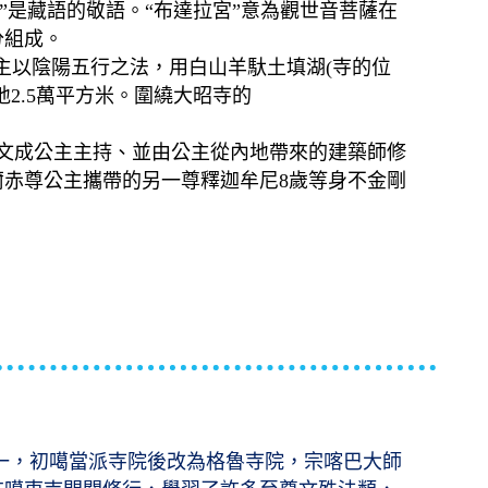
”是藏語的敬語。“布達拉宮”意為觀世音菩薩在
分組成。
公主以陰陽五行之法，用白山羊馱土填湖(寺的位
2.5萬平方米。圍繞大昭寺的
由文成公主主持、並由公主從內地帶來的建築師修
赤尊公主攜帶的另一尊釋迦牟尼8歲等身不金剛
一，初噶當派寺院後改為格魯寺院
，
宗喀巴大師