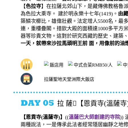
【
色拉寺
】在拉薩北郊山下，是藏傳佛教格魯
為色拉大乘寺。 建於明永樂十七年(1419)。
由藏
築鱗次櫛比，雄偉壯觀。法定增人5500名，
連，重樓疊閣。措欽大殿的面積達1000多平
器等珍貴文物。這對於研究西藏的歷史、建築
一天，就帶來沙拉馬頭明王前 面，用像前的油
晚餐後請準備三日換洗衣物，明日簡便背包往
飯店用
中式合菜RMB50/人
中
拉薩聖地天堂洲際大飯店
拉 薩【恩貢寺(溫薩寺
【
恩貢寺
(
溫薩寺
)
】
((
溫薩巴大師創建的寺院
))
兩種說法，一是傳承此法者經常隱居幽靜之地修