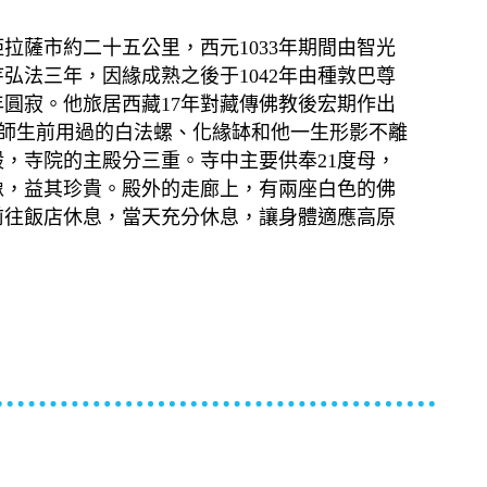
距拉薩市約二十五公里，西元1033年期間由智光
寺弘法三年，因緣成熟之後于1042年由種敦巴尊
4年圓寂。他旅居西藏17年對藏傳佛教後宏期作出
師生前用過的白法螺、化緣缽和他一生形影不離
，寺院的主殿分三重。寺中主要供奉21度母，
像，益其珍貴。殿外的走廊上，有兩座白色的佛
前往飯店休息，當天充分休息，讓身體適應高原