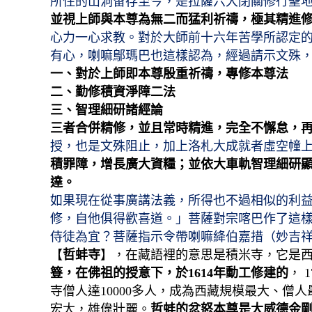
所住的山洞留存至今，是拉薩六大閉關修行聖
並視上師與本尊為無二而猛利祈禱，極其精進
心力一心求教。對於大師前十六年苦學所認定的
有心，喇嘛鄔瑪巴也這樣認為，經過請示文殊，
一、對於上師即本尊殷重祈禱，專修本尊法
二、勤修積資淨障二法
三、智理細研諸經論
三者合併精修，並且常時精進，完全不懈怠，
授，也是文殊阻止，加上洛札大成就者虛空幢
積罪障，增長廣大資糧；並依大車軌智理細研
達。
如果現在從事廣講法義，所得也不過相似的利
修，自他俱得歡喜道。」菩薩對宗喀巴作了這
侍徒為宜？菩薩指示令帶喇嘛絳伯嘉措（妙吉
【
哲蚌寺
】，在藏語裡的意思是積米寺，它是
簦，在佛祖的授意下，於1614
年動工修建的
， 
寺僧人達10000多人，成為西藏規模最大、
宏大，雄偉壯麗。
哲蚌的忿怒本尊是大威德金