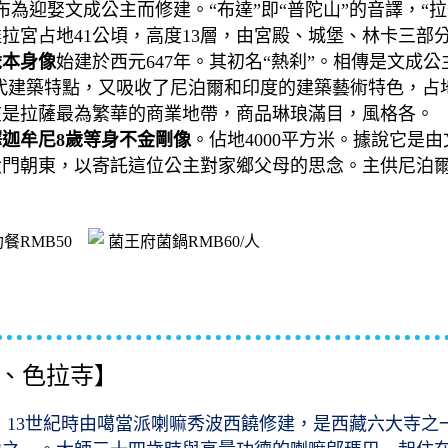
為迎娶文成公主而修建。“布達”即“普陀山”的音譯，“拉
拉宮占地41公頃，高度13層，由宮殿、城堡、林卡三部
歲本身像
始建於西元647年。其初名“熱刹”。相傳是文成
代建築特點，又吸收了尼泊爾和印度的建築藝術特色，占地
在是拉薩最為繁華的商業地帶，商品琳琅滿目，風格各。
迦牟尼8
歲等身不金剛像
。佔地4000平方米。據說它是
門朝東，以寄託這位公主對家鄉父母的思念。主供尼泊爾
餐RMB50
菌王府菌鍋RMB60/人
寺、色拉寺】
，
13
世紀
時由
噶當派喇嘛秀波西饒修建，是西藏六大寺之