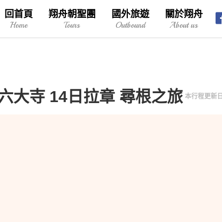
回首頁
翔舟朝聖團
國外旅遊
關於翔舟
Home
Tours
Outbound
About us
六大寺 14日拉章 尋根之旅
本行程更新日：2