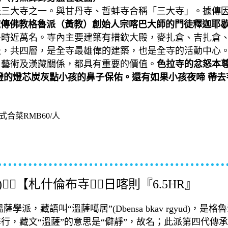
派三大寺之一。與甘丹寺、哲蚌寺合稱「三大寺」。據傳
傳佛教格魯派（黃教）創始人宗喀巴大師的門徒釋迦耶歇（
最多時近萬名。寺內主要建築有措欽大殿，麥扎倉、吉扎倉
方米，共四層，是全寺最雄偉的建築，也是全寺的活動中心
、藝術及漢藏關係，都具有重要的價值。
色拉寺的忿怒本
燈的燈芯炭灰點小孩的鼻子保佑。還有如果小孩夜啼 帶
澤當旅遊，大行李請託寄在拉薩鴻罡酒店，回程再領取。
式合菜RMB60/人
)】【札什倫布寺】日喀則『6.5HR』
 溫薩學派，藏語叫“溫薩噶居”(Dbensa bkav rgyu
行，藏文“溫薩”的意思是“僻靜”，故名；此派第四代傳