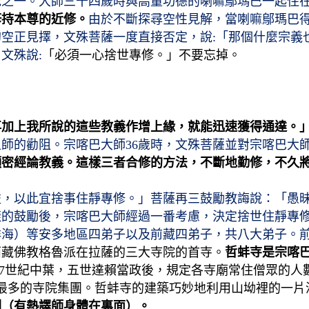
地之一。
大師三十四歲時與高量功德的喇嘛鄔瑪巴一起住
修持本尊的近修。
由於不斷探尋空性見解，當喇嘛鄔瑪巴
空正見擇，文殊菩薩一度直接否定，說:「那個什麼宗義
文殊說:
「必須一心捨世專修。」不要忘掉。
再加上我所說的這些教義作增上緣，就能迅速獲得通達。
上師的勸阻。
宗喀巴大
師36歲時，文殊菩薩並對宗喀巴大
顯密經論教義。這樣三者合修的方法，不斷地勤修，不久
益，以此宜捨事住靜專修。」菩薩再三鼓勵教誨說：「愚
樣的鼓勵後，宗喀巴大師經過一番考慮，決定捨世住靜專
祥海）等安多地區四弟子以及前藏四弟子，共八大弟子。
西藏佛教格魯派在拉薩的三大寺院的首寺。
哲蚌寺是宗喀
17世紀中葉，五世達賴當政後，規定各寺廟常住僧眾的人
僧人最多的寺院集團。哲蚌寺的建築巧妙地利用山坳裡的一
剛（有熱譯師身體在裏面）。