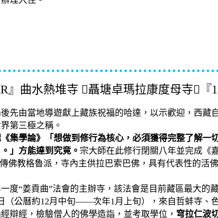
店辦理入住。
R』曲水熱堆寺 聶塘卓瑪拉康度母寺『1HR』拉
後先由當地導遊獻上藏族祝福的哈達，以示歡迎，西藏自治
世界第三極之稱。
講《集學論》「想做到修行為核心，必須獲得完整了解一
》。」方能達到究竟。
宗大師在此修行閉關八年並完成《
，藏傳佛教格魯派，寺內主供拉巴索巴佛，具有代表性的活
一年一度“姜貢曲”法會的主辦寺，該法會是目前藏區最大
8日（公曆約12月中旬——次年1月上旬），來自哲蚌寺
誦經辯經，檢驗僧人的佛學造詣，並考取學位，
穹拉仁波