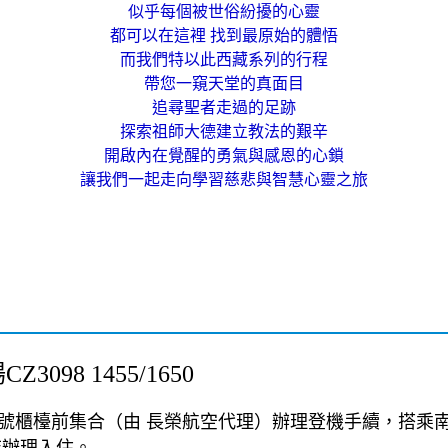
似乎每個被世俗紛擾的心靈
都可以在這裡 找到最原始的體悟
而我們特以此西藏系列的行程
帶您一窺天堂的真面目
追尋聖者走過的足跡
探索祖師大德建立教法的艱辛
開啟內在覺醒的勇氣與感恩的心鎖
讓我們一起走向學習慈悲與智慧心靈之旅
98 1455/1650
航空7號櫃檯前集合（由 長榮航空代理）辦理登機手續，搭