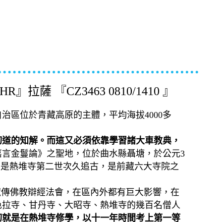
薩 『CZ3463 0810/1410 』
區位於青藏高原的主體，平均海拔4000多
切道的知解。而這又必須依靠學習諸大車教典，
嘉言金鬘論》之聖地，位於曲水縣聶塘，於公元3
佛是熱堆寺第二世次久追古，是前藏六大寺院之
的藏傳佛教辯經法會，在區內外都有巨大影響，在
、色拉寺、甘丹寺、大昭寺、熱堆寺的幾百名僧人
切就是在熱堆寺修學
，以十一年時間考上第一等