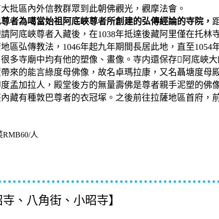
有大批區內外信教群眾到此朝佛觀光，觀摩法會。
巴尊者為噶當始祖阿底峽尊者所創建的弘傳經論的寺院，
請阿底峽尊者入藏後，在1038年抵達後藏阿里僅在
托
林
地區弘傳教法，1046年起九年期間長居此地，直至105
很多寺廟中均有他的塑像、畫像。寺内還保存阿底峽大
帶來的能言綠度母佛像，故名卓瑪拉康，又名聶塘度母殿
印度孟加拉人，殿堂後方的無量壽佛是尊者親手泥塑的佛
座內藏有種敦巴尊者的衣冠塚。之後前往拉薩地區首府，
RMB60/人
昭寺、八角街、小昭寺】