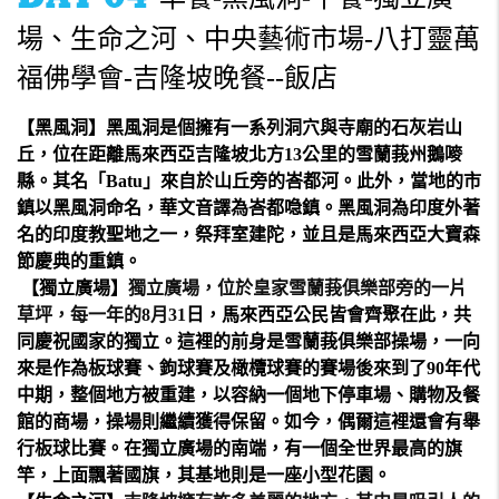
場、生命之河、中央藝術市場-八打靈萬
福佛學會-吉隆坡晚餐--飯店
【黑風洞】
黑風洞是個擁有一系列
洞穴
與
寺廟
的
石灰岩
山
丘
，位在距離
馬來西亞
吉隆坡
北方13公里的
雪蘭莪州
鵝嘜
縣
。其名「Batu」來自於山丘旁的峇都河。此外，當地的市
鎮以黑風洞命名，華文音譯為
峇都喼鎮
。黑風洞為
印度
外著
名的
印度教
聖地之一，祭拜
室建陀
，並且是馬來西亞
大寶森
節
慶典的重鎮。
【獨立廣場】
獨立廣場，位於皇家雪蘭莪俱樂部旁的一片
草坪，每一年的8月31
日，馬來西亞公民皆會齊聚在此，共
同慶祝國家的獨立。這裡的前身是雪蘭莪俱樂部操場，一向
來是作為板球賽、鉤球賽及橄欖球賽的賽場後來到了90年代
中期，整個地方被重建，以容納一個地下停車場、購物及餐
館的商場，操場則繼續獲得保留。如今，偶爾這裡還會有舉
行板球比賽。在獨立廣場的南端，有一個全世界最高的旗
竿，上面飄著國旗，其基地則是一座小型花園。