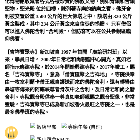
化博物館收藏著各式各樣珍貴的佛教文物，例如骨頭和舌頭
聖物，聖光殿 位於四樓，陳列著寺廟的鎮廟之寶。佛牙舍
利被安置於重 3500 公斤的巨大佛塔之中，該塔由 320 公斤
黃金製成，其中 234 公斤黃金來自信徒的捐贈。 只有僧侶
可以進入佛陀舍利 “舍利殿”，但訪客可以在公共參觀區瞻
仰佛寶。
【吉祥寶聚寺】新加坡自 1997 年首開「廣論研討班」以
來，學員日增。 2002年日常老和尚親臨中心開光。真如老
師指示應建寺院，於2014年開始興建寺院，2017年峻工，賜
名「吉祥寶聚寺」，意為「僧寶匯聚之吉祥地」。寺院供奉
由一枚室利蘭卡僧王親自護送而來的佛陀舍利，還有轉轡由
聶塘寺傳來的阿底峽尊者骨灰中之舍利，及日常老和尚之發
舍利。寺院觀音殿供奉一尊真如老師親賜之觀音聖像，非常
靈驗。吉祥寶聚寺已成為新加坡香火最旺之寺院之一，也是
最多佛學班的寺院。
飯店早餐
寺廟午餐 (自理)
新山蔬食RM70