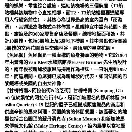
題的娛樂、零售綜合設施，連結該機場的三個航廈（T1航
站樓與該購物中心直接相鄰，而T2、T3航站樓需要通過專
用人行過道前往）。其核心為世界最高的室內瀑布「雨漩
渦」，其週邊為階梯式森林佈置。星耀樟宜中設有花園、景
點、旅館及約300家零售商店及餐廳，總樓地板面積為，共
計10層樓，包括5層地上及5層地下樓層。其中景點包括高達
5層樓的室內花園資生堂森林谷、最頂層的星空花園。
【魚尾獅】魚尾獅是一種虛構的魚身獅頭的動物。它於1964
年由當時的Van Kleef水族館館長Fraser Brunner先生所設計
的。兩年後被新加坡旅遊局採用作為標誌，一直沿用到1997
年。而這期間，魚尾獅已成為新加坡的代表，如同法國的巴
黎鐵塔或美國的自由女神像。
【甘榜格南&阿拉伯街&哈芝街】甘榜格南 (Kampong Gla
m) 位於繁忙的阿拉伯街中心，是新加坡著名的穆斯林區 (M
uslim Quarter)。19 世紀的屋子已經變成販售織品的商店和
供應辛辣的馬來料理、異國美食的休閒餐廳。該區著名的地
標包括金色圓頂的蘇丹清真寺 (Sultan Mosque) 和新加坡馬
來傳統文化館 (Malay Heritage Centre)，館內展覽以當地歷