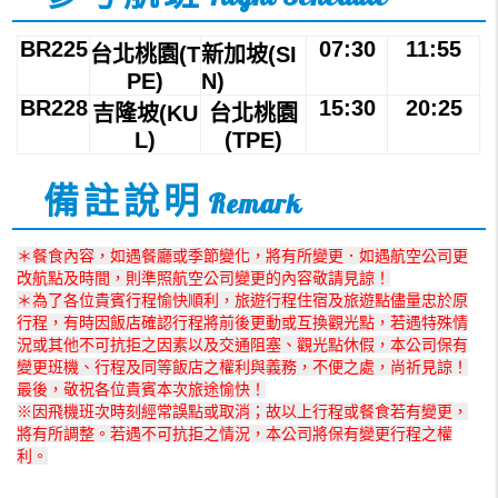
BR225
07:30
11:55
台北桃園(T
新加坡(SI
PE)
N)
BR228
15:30
20:25
吉隆坡(KU
台北桃園
L)
(TPE)
備註說明
Remark
＊餐食內容，如遇餐廳或季節變化，將有所變更．如遇航空公司更
改航點及時間，則準照航空公司變更的內容敬請見諒！
＊為了各位貴賓行程愉快順利，旅遊行程住宿及旅遊點儘量忠於原
行程，有時因飯店確認行程將前後更動或互換觀光點，若遇特殊情
況或其他不可抗拒之因素以及交通阻塞、觀光點休假，本公司保有
變更班機、行程及同等飯店之權利與義務，不便之處，尚祈見諒！
最後，敬祝各位貴賓本次旅途愉快！
※因飛機班次時刻經常誤點或取消；故以上行程或餐食若有變更，
將有所調整。若遇不可抗拒之情況，本公司將保有變更行程之權
利。