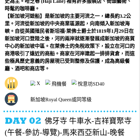
史為主。哈芝巷 (Haji Lane) 裡有許多服裝店、街頭藝術、
時髦的咖啡廳。
【新加坡河遊船】是新加坡的主要河流之一，總長約3.2公
里。河流從新加坡的中央商業區源起，向南傾入新加坡海
峽。自從英國殖民者斯坦福·萊佛士爵士於1819年1月29日在
新加坡河口登陸之後，河的兩岸就逐漸發展成新加坡的商貿
中心的新加坡中區。在萊佛士的免稅政策下，設立在河口的
商港吸引了遠近的商船。商家在河岸建起一排排貨倉，而這
些極具歷史意義的房屋現已受到整修及保護，成為高級餐
廳、酒吧和商店等。
X
飛機餐
悅意坊SD40
新加坡Royal Queen或同等級
佛牙寺 牛車水-吉祥寶聚寺
(午餐-參訪-導覽)-馬來西亞新山-晚餐