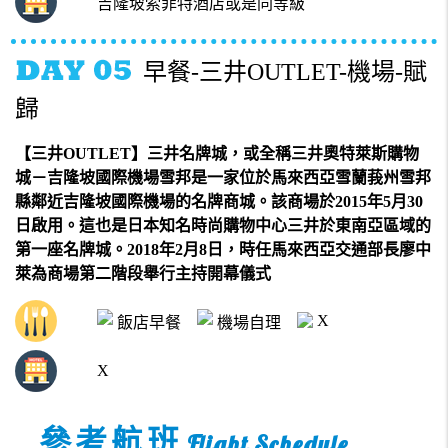
吉隆坡索菲特酒店或是同等級
早餐-三井OUTLET-機場-賦
歸
【三井OUTLET】三井名牌城，或全稱三井奧特萊斯購物
城－吉隆坡國際機場雪邦是一家位於馬來西亞雪蘭莪州雪邦
縣鄰近吉隆坡國際機場的名牌商城。該商場於2015年5月30
日啟用。這也是日本知名時尚購物中心三井於東南亞區域的
第一座名牌城。2018年2月8日，時任馬來西亞交通部長廖中
萊為商場第二階段舉行主持開幕儀式
X
飯店早餐
機場自理
X
參考航班
Flight Schedule