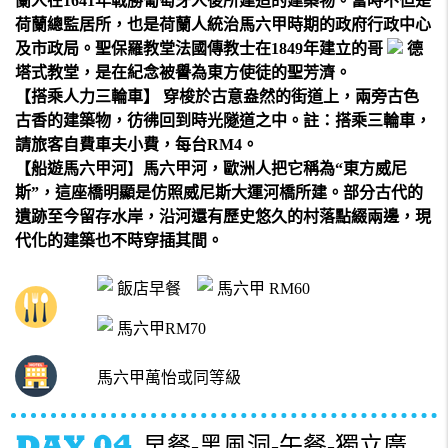
蘭人在1641年戰勝葡萄牙人後所建造的建築物。當時不但是
荷蘭總監居所，也是荷蘭人統治馬六甲時期的政府行政中心
及市政局。聖保羅教堂法國傳教士在1849年建立的哥
德
塔式教堂，是在紀念被譽為東方使徒的聖芳濟。
【搭乘人力三輪車】 穿梭於古意盎然的街道上，兩旁古色
古香的建築物，彷彿回到時光隧道之中。註：搭乘三輪車，
請旅客自費車夫小費，每台RM4。
【船遊馬六甲河
】
馬六甲河，歐洲人把它稱為“東方威尼
斯”，這座橋明顯是仿照威尼斯大運河橋所建。部分古代的
遺跡至今留存水岸，沿河還有歷史悠久的村落點綴兩邊，現
代化的建築也不時穿插其間。
飯店早餐
馬六甲 RM60
馬六甲RM70
馬六甲萬怡或同等級
早餐-黑風洞-午餐-獨立廣