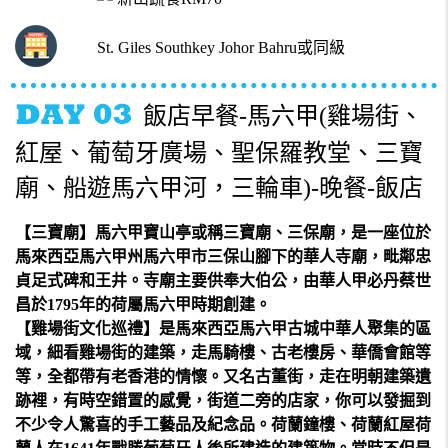
St. Giles Southkey Johor Bahru或同級
飯店早餐-馬六甲(雞場街、
紅屋、葡萄牙廣場、聖保羅教堂、三寶
廟、船遊馬六甲河，三輪車)-晚餐-飯店
【三寶廟】馬六甲寶山亭或稱三寶廟、三保廟，是一座位於
馬來西亞馬六甲州馬六甲市三保山腳下的華人寺廟，毗鄰忠
貞足式碑和王井。寺廟主要供奉大伯公，由華人甲必丹蔡世
昌於1795年的荷屬馬六甲時期創建。
【雞場街文化巡禮】
是馬來西亞馬六甲古城中華人聚集的區
域，細看雞場街的建築，走馬騎樓、古老樓房、華僑會館等
等，全都帶有老香港的情懷。又名古董街，走在明朝建築遺
跡裡，有時空錯置的感覺，街道二旁的店家，你可以發掘到
不少令人驚喜的手工藝品及紀念品。荷蘭鐘樓、荷蘭紅屋
荷