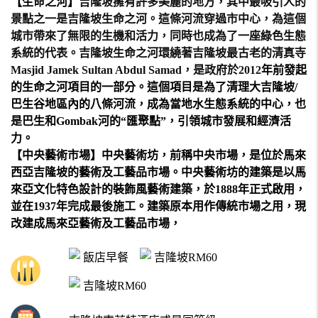
【生命之河】
吉隆坡擁有許多美麗的地方，其中最吸引人的
景點之一是吉隆坡生命之河。這條河流穿過市中心，為這個
城市帶來了無限的生機和活力，同時也成為了一座綠色生態
系統的代表。吉隆坡生命之河環繞著吉隆坡最古老的清真寺
Masjid Jamek Sultan Abdul Samad，是政府於2012
年前發起
的生命之河項目的一部分。這個項目是為了清理大吉隆坡/
巴生谷地區內的八條河流，成為當地水生態系統的中心，也
是巴生和Gombak河的“匯聚點”，引領城市發展和經濟活
力。
【中央藝術市場】
中央藝術坊，前稱中央市場，是位於
馬來
西亞
吉隆坡
的藝術及工藝品市場。中央藝術坊的建築是以
馬
來亞文化
特色設計的
裝飾風藝術
建築，於1888年正式啟用，
並在1937年完成最後施工。建築原本用作
傳統市場
之用，現
改建成馬來亞藝術及工藝品市場，
飯店早餐
吉隆坡RM60
吉隆坡RM60