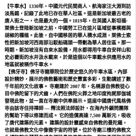
【牛車水】1330年，中國元代民間商人、航海家汪大淵到訪
淡馬錫，記錄了此地已存在華人社區。這是新加坡最古老的
唐人街之一，也是最大的一個。1819年，在英國人斯坦福·
萊佛士登陸新加坡之前，中國勞工已在這片區域從事檳榔與
胡椒的種植。此後，自中國移居的華人積水成淵，萊佛士索
性把新加坡河西南部沿駁船碼頭一帶劃為華人居住區。那一
時期，新加坡沒有自來水設備，用水都得用牛車自安祥山和
史必靈街的水井汲水載來，於是這個以牛車載水供應用水的
地區就被稱作牛車水。
【佛牙寺】佛牙寺龍華院位於歷史悠久的牛車水區，內部
設計精妙，展示的佛教藝術和歷史豐富多彩，生動講述了數
千年前的文化故事。 寺廟建於 2007 年，名稱源自佛教徒心
目中佛陀留下的犬齒，人們在佛陀火葬之地印度拘屍那伽城
發現此物，並一直在寺廟中供奉展示。這座中國唐代風格佛
寺由該寺住持禪師 — 釋法照法師設計，在海內外顧問團隊
的幫助下得以修建而成。 它的造價高達 7,500 萬新元，吸收
了唐代建築的元素。 建築的設計靈感來自佛教的曼陀羅，
也就是佛教文化中像徵宇宙的符號。位於寺廟三樓的佛教文