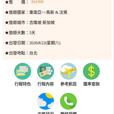
$41900
★售 價：
★旅遊國家：
東南亞>>馬新 & 汶萊
★旅遊城市：
吉隆坡 新加坡
★旅遊天數：
5天
★出發日期：
2026/8/22(星期
六
)
★出發地點：
台北
行程特色
行程內容
參考航班
匯率查詢