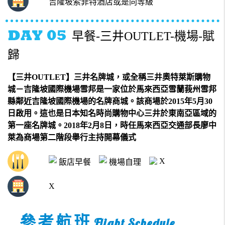
吉隆坡索菲特酒店或是同等級
早餐-三井OUTLET-機場-賦
歸
【三井OUTLET】三井名牌城，或全稱三井奧特萊斯購物
城－吉隆坡國際機場雪邦是一家位於馬來西亞雪蘭莪州雪邦
縣鄰近吉隆坡國際機場的名牌商城。該商場於2015年5月30
日啟用。這也是日本知名時尚購物中心三井於東南亞區域的
第一座名牌城。2018年2月8日，時任馬來西亞交通部長廖中
萊為商場第二階段舉行主持開幕儀式
X
飯店早餐
機場自理
X
參考航班
Flight Schedule