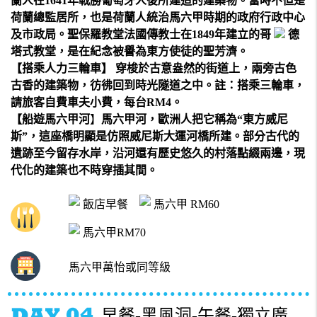
蘭人在1641年戰勝葡萄牙人後所建造的建築物。當時不但是
荷蘭總監居所，也是荷蘭人統治馬六甲時期的政府行政中心
及市政局。聖保羅教堂法國傳教士在1849年建立的哥
德
塔式教堂，是在紀念被譽為東方使徒的聖芳濟。
【搭乘人力三輪車】 穿梭於古意盎然的街道上，兩旁古色
古香的建築物，彷彿回到時光隧道之中。註：搭乘三輪車，
請旅客自費車夫小費，每台RM4。
【船遊馬六甲河
】
馬六甲河，歐洲人把它稱為“東方威尼
斯”，這座橋明顯是仿照威尼斯大運河橋所建。部分古代的
遺跡至今留存水岸，沿河還有歷史悠久的村落點綴兩邊，現
代化的建築也不時穿插其間。
飯店早餐
馬六甲 RM60
馬六甲RM70
馬六甲萬怡或同等級
早餐-黑風洞-午餐-獨立廣