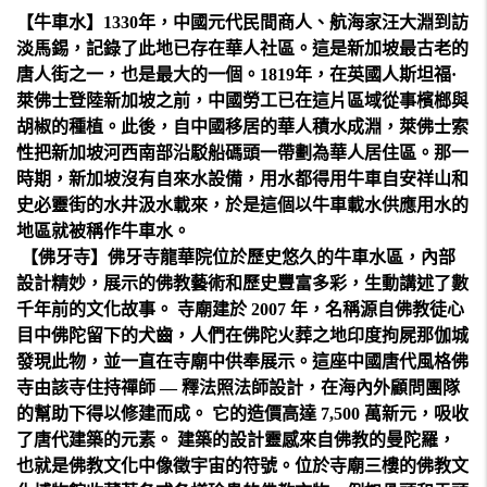
【牛車水】1330年，中國元代民間商人、航海家汪大淵到訪
淡馬錫，記錄了此地已存在華人社區。這是新加坡最古老的
唐人街之一，也是最大的一個。1819年，在英國人斯坦福·
萊佛士登陸新加坡之前，中國勞工已在這片區域從事檳榔與
胡椒的種植。此後，自中國移居的華人積水成淵，萊佛士索
性把新加坡河西南部沿駁船碼頭一帶劃為華人居住區。那一
時期，新加坡沒有自來水設備，用水都得用牛車自安祥山和
史必靈街的水井汲水載來，於是這個以牛車載水供應用水的
地區就被稱作牛車水。
【佛牙寺】佛牙寺龍華院位於歷史悠久的牛車水區，內部
設計精妙，展示的佛教藝術和歷史豐富多彩，生動講述了數
千年前的文化故事。 寺廟建於 2007 年，名稱源自佛教徒心
目中佛陀留下的犬齒，人們在佛陀火葬之地印度拘屍那伽城
發現此物，並一直在寺廟中供奉展示。這座中國唐代風格佛
寺由該寺住持禪師 — 釋法照法師設計，在海內外顧問團隊
的幫助下得以修建而成。 它的造價高達 7,500 萬新元，吸收
了唐代建築的元素。 建築的設計靈感來自佛教的曼陀羅，
也就是佛教文化中像徵宇宙的符號。位於寺廟三樓的佛教文