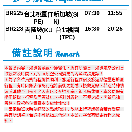
BR225
07:30
11:55
台北桃園(T
新加坡(SI
PE)
N)
BR228
15:30
20:25
吉隆坡(KU
台北桃園
L)
(TPE)
備註說明
Remark
＊餐食內容，如遇餐廳或季節變化，將有所變更．如遇航空公司更
改航點及時間，則準照航空公司變更的內容敬請見諒！
＊為了各位貴賓行程愉快順利，旅遊行程住宿及旅遊點儘量忠於原
行程，有時因飯店確認行程將前後更動或互換觀光點，若遇特殊情
況或其他不可抗拒之因素以及交通阻塞、觀光點休假，本公司保有
變更班機、行程及同等飯店之權利與義務，不便之處，尚祈見諒！
最後，敬祝各位貴賓本次旅途愉快！
※因飛機班次時刻經常誤點或取消；故以上行程或餐食若有變更，
將有所調整。若遇不可抗拒之情況，本公司將保有變更行程之權
利。