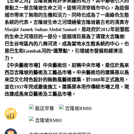
【生命之河】
吉隆坡擁有許多美麗的地方，其中最吸引人的
景點之一是吉隆坡生命之河。這條河流穿過市中心，為這個
城市帶來了無限的生機和活力，同時也成為了一座綠色生態
系統的代表。吉隆坡生命之河環繞著吉隆坡最古老的清真寺
Masjid Jamek Sultan Abdul Samad，是政府於2012
年前發起
的生命之河項目的一部分。這個項目是為了清理大吉隆坡/
巴生谷地區內的八條河流，成為當地水生態系統的中心，也
是巴生和Gombak河的“匯聚點”，引領城市發展和經濟活
力。
【中央藝術市場】
中央藝術坊，前稱中央市場，是位於
馬來
西亞
吉隆坡
的藝術及工藝品市場。中央藝術坊的建築是以
馬
來亞文化
特色設計的
裝飾風藝術
建築，於1888年正式啟用，
並在1937年完成最後施工。建築原本用作
傳統市場
之用，現
改建成馬來亞藝術及工藝品市場，
飯店早餐
吉隆坡RM60
吉隆坡RM60