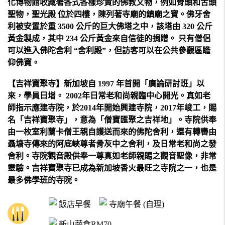
化博物館收藏著各式各樣珍貴的佛教文物，例如骨頭和舌頭
聖物，聖光殿 位於四樓，陳列著寺廟的鎮廟之寶。佛牙舍
利被安置於重 3500 公斤的巨大佛塔之中，該塔由 320 公斤
黃金製成，其中 234 公斤黃金來自信徒的捐贈。 只有僧侶
可以進入佛陀舍利 “舍利殿”，但訪客可以在公共參觀區瞻
仰佛寶。
【吉祥寶聚寺】新加坡自 1997 年首開「廣論研討班」以
來，學員日增。 2002年日常老和尚親臨中心開光。真如老
師指示應建寺院，於2014年開始興建寺院，2017年峻工，賜
名「吉祥寶聚寺」，意為「僧寶匯聚之吉祥地」。寺院供奉
由一枚室利蘭卡僧王親自護送而來的佛陀舍利，還有轉轡由
聶塘寺傳來的阿底峽尊者骨灰中之舍利，及日常老和尚之發
舍利。寺院觀音殿供奉一尊真如老師親賜之觀音聖像，非常
靈驗。吉祥寶聚寺已成為新加坡香火最旺之寺院之一，也是
最多佛學班的寺院。
飯店早餐
寺廟午餐 (自理)
新山蔬食RM70