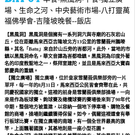
場、生命之河、中央藝術市場-八打靈萬
福佛學會-吉隆坡晚餐--飯店
【黑風洞】
黑風洞是個擁有一系列
洞穴
與
寺廟
的
石灰岩
山
丘
，位在距離
馬來西亞
吉隆坡
北方13公里的
雪蘭莪州
鵝嘜
縣
。其名「Batu」來自於山丘旁的峇都河。此外，當地的市
鎮以黑風洞命名，華文音譯為
峇都喼鎮
。黑風洞為
印度
外著
名的
印度教
聖地之一，祭拜
室建陀
，並且是馬來西亞
大寶森
節
慶典的重鎮。
【獨立廣場】
獨立廣場，位於皇家雪蘭莪俱樂部旁的一片
草坪，每一年的8月31
日，馬來西亞公民皆會齊聚在此，共
同慶祝國家的獨立。這裡的前身是雪蘭莪俱樂部操場，一向
來是作為板球賽、鉤球賽及橄欖球賽的賽場後來到了90年代
中期，整個地方被重建，以容納一個地下停車場、購物及餐
館的商場，操場則繼續獲得保留。如今，偶爾這裡還會有舉
行板球比賽。在獨立廣場的南端，有一個全世界最高的旗
竿，上面飄著國旗，其基地則是一座小型花園。