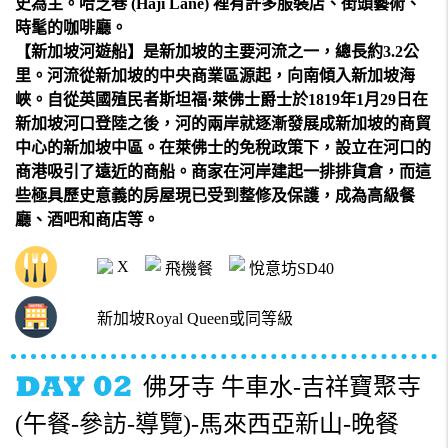
史為主。哈芝巷 (Haji Lane) 裡有許多服裝店、街頭藝術、
時髦的咖啡廳。
【新加坡河遊船】是新加坡的主要河流之一，總長約3.2公
里。河流從新加坡的中央商業區源起，向南傾入新加坡海
峽。自從英國殖民者斯坦福·萊佛士爵士於1819年1月29日在
新加坡河口登陸之後，河的兩岸就逐漸發展成新加坡的商貿
中心的新加坡中區。在萊佛士的免稅政策下，設立在河口的
商港吸引了遠近的商船。商家在河岸建起一排排貨倉，而這
些極具歷史意義的房屋現已受到整修及保護，成為高級餐
廳、酒吧和商店等。
X
飛機餐
悅意坊SD40
新加坡Royal Queen或同等級
佛牙寺 牛車水-吉祥寶聚寺
(午餐-參訪-導覽)-馬來西亞新山-晚餐