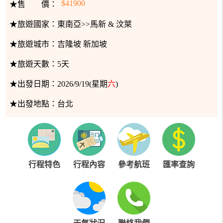
$41900
★售 價：
★旅遊國家：
東南亞>>馬新 & 汶萊
★旅遊城市：
吉隆坡 新加坡
★旅遊天數：
5天
★出發日期：
2026/9/19(星期
六
)
★出發地點：
台北
行程特色
行程內容
參考航班
匯率查詢