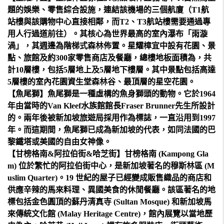
題的娛樂、零售綜合設施，連結該機場的三個航廈（T1航
站樓與該購物中心直接相鄰，而T2、T3航站樓需要通過專
用人行過道前往）。其核心為世界最高的室內瀑布「雨漩
渦」，其週邊為階梯式森林佈置。星耀樟宜中設有花園、景
點、旅館及約300家零售商店及餐廳，總樓地板面積為，共
計10層樓，包括5層地上及5層地下樓層。其中景點包括高達
5層樓的室內花園資生堂森林谷、最頂層的星空花園。
【魚尾獅】魚尾獅是一種虛構的魚身獅頭的動物。它於1964
年由當時的Van Kleef水族館館長Fraser Brunner先生所設計
的。兩年後被新加坡旅遊局採用作為標誌，一直沿用到1997
年。而這期間，魚尾獅已成為新加坡的代表，如同法國的巴
黎鐵塔或美國的自由女神像。
【甘榜格南&阿拉伯街&哈芝街】甘榜格南 (Kampong Gla
m) 位於繁忙的阿拉伯街中心，是新加坡著名的穆斯林區 (M
uslim Quarter)。19 世紀的屋子已經變成販售織品的商店和
供應辛辣的馬來料理、異國美食的休閒餐廳。該區著名的地
標包括金色圓頂的蘇丹清真寺 (Sultan Mosque) 和新加坡馬
來傳統文化館 (Malay Heritage Centre)，館內展覽以當地歷