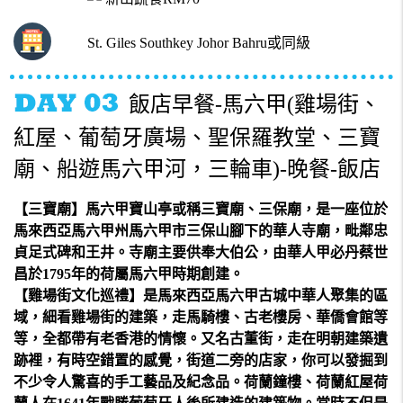
St. Giles Southkey Johor Bahru或同級
飯店早餐-馬六甲(雞場街、
紅屋、葡萄牙廣場、聖保羅教堂、三寶
廟、船遊馬六甲河，三輪車)-晚餐-飯店
【三寶廟】馬六甲寶山亭或稱三寶廟、三保廟，是一座位於
馬來西亞馬六甲州馬六甲市三保山腳下的華人寺廟，毗鄰忠
貞足式碑和王井。寺廟主要供奉大伯公，由華人甲必丹蔡世
昌於1795年的荷屬馬六甲時期創建。
【雞場街文化巡禮】
是馬來西亞馬六甲古城中華人聚集的區
域，細看雞場街的建築，走馬騎樓、古老樓房、華僑會館等
等，全都帶有老香港的情懷。又名古董街，走在明朝建築遺
跡裡，有時空錯置的感覺，街道二旁的店家，你可以發掘到
不少令人驚喜的手工藝品及紀念品。荷蘭鐘樓、荷蘭紅屋
荷