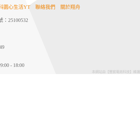
科園心生活YT
聯絡我們
關於翔舟
：25100532
49
 - 18:00
本網站由【豐宸電商科技】維護