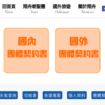
回首頁
翔舟朝聖團
國外旅遊
關於翔舟
Home
Tours
Outbound
About us
天氣查詢
切結書
各國電壓
個人契約
團體